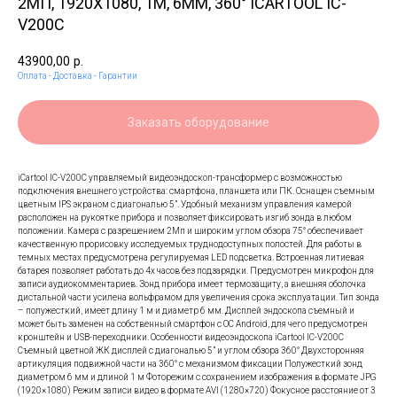
2МП, 1920X1080, 1М, 6ММ, 360° ICARTOOL IC-
V200C
43900,00
р.
Оплата - Доставка - Гарантии
Заказать оборудование
iCartool IC-V200C управляемый видеоэндоскоп-трансформер с возможностью
подключения внешнего устройства: смартфона, планшета или ПК. Оснащен съемным
цветным IPS экраном с диагональю 5”. Удобный механизм управления камерой
расположен на рукоятке прибора и позволяет фиксировать изгиб зонда в любом
положении. Камера с разрешением 2Мп и широким углом обзора 75° обеспечивает
качественную прорисовку исследуемых труднодоступных полостей. Для работы в
темных местах предусмотрена регулируемая LED подсветка. Встроенная литиевая
батарея позволяет работать до 4х часов без подзарядки. Предусмотрен микрофон для
записи аудиокомментариев. Зонд прибора имеет термозащиту, а внешняя оболочка
дистальной части усилена вольфрамом для увеличения срока эксплуатации. Тип зонда
– полужесткий, имеет длину 1 м и диаметр 6 мм. Дисплей эндоскопа съемный и
может быть заменен на собственный смартфон с ОС Android, для чего предусмотрен
кронштейн и USB-переходники. Особенности видеоэндоскопа iCartool IC-V200C
Съемный цветной ЖК дисплей с диагональю 5” и углом обзора 360° Двухсторонняя
артикуляция подвижной части на 360° с механизмом фиксации Полужесткий зонд
диаметром 6 мм и длиной 1 м Фоторежим с сохранением изображения в формате JPG
(1920×1080) Режим записи видео в формате AVI (1280×720) Фокусное расстояние от 3