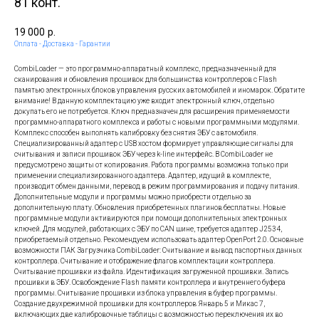
81 конт.
19 000
р.
Оплата - Доставка - Гарантии
СombiLoader — это программно-аппаратный комплекс, предназначенный для
сканирования и обновления прошивок для большинства контроллеров с Flash
памятью электронных блоков управления русских автомобилей и иномарок. Обратите
внимание! В данную комплектацию уже входит электронный ключ, отдельно
докупать его не потребуется. Ключ предназначен для расширения применяемости
программно-аппаратного комплекса и работы с новыми программными модулями.
Комплекс способен выполнять калибровку без снятия ЭБУ с автомобиля.
Специализированный адаптер с USB хостом формирует управляющие сигналы для
считывания и записи прошивок ЭБУ через k-line интерфейс. В CombiLoader не
предусмотрено защиты от копирования. Работа программы возможна только при
применении специализированного адаптера. Адаптер, идущий в комплекте,
производит обмен данными, перевод в режим программирования и подачу питания.
Дополнительные модули и программы можно приобрести отдельно за
дополнительную плату. Обновления приобретенных плагинов бесплатны. Новые
программные модули активируются при помощи дополнительных электронных
ключей. Для модулей, работающих с ЭБУ по CAN шине, требуется адаптер J2534,
приобретаемый отдельно. Рекомендуем использовать адаптер OpenPort 2.0. Основные
возможности ПАК Загрузчика CombiLoader: Считывание и вывод паспортных данных
контроллера. Считывание и отображение флагов комплектации контроллера.
Считывание прошивки из файла. Идентификация загруженной прошивки. Запись
прошивки в ЭБУ. Освобождение Flash памяти контроллера и внутреннего буфера
программы. Считывание прошивки из блока управления в буфер программы.
Создание двухрежимной прошивки для контроллеров Январь 5 и Микас 7,
включающих две калибровочные таблицы с возможностью переключения их во