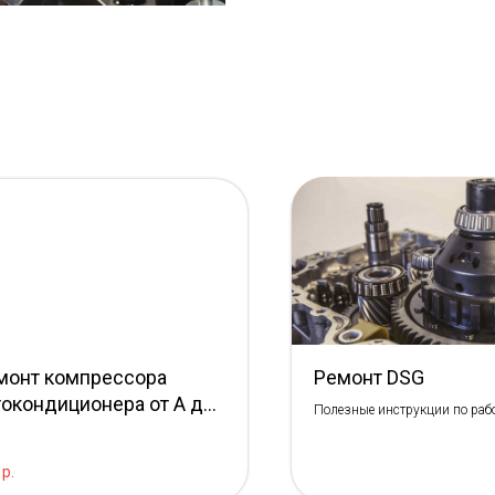
монт компрессора
Ремонт DSG
токондиционера от А до
Полезные инструкции по рабо
т Bosh Service
ремонту коробок DSG
р.