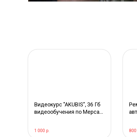
Видеокурс "AKUBIS", 36 Гб
Ре
видеообучения по Мерсам
ав
и Стардиагностике
Я о
1 000
р.
800