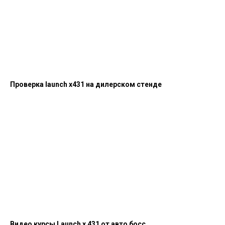
Проверка launch x431 на дилерском стенде
Видео курсы Launch x 431 от авто босс