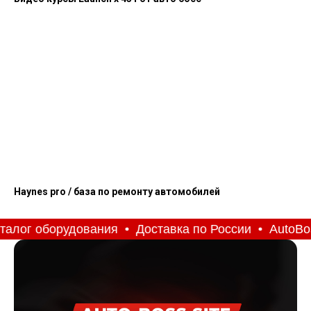
Haynes pro / база по ремонту автомобилей
алог оборудования
Доставка по России
AutoBoss