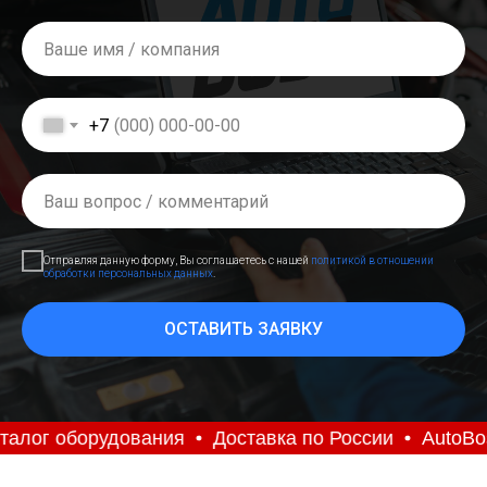
+7
Отправляя данную форму, Вы соглашаетесь с нашей
политикой в отношении
обработки персональных данных
.
ОСТАВИТЬ ЗАЯВКУ
алог оборудования
Доставка по России
AutoBoss