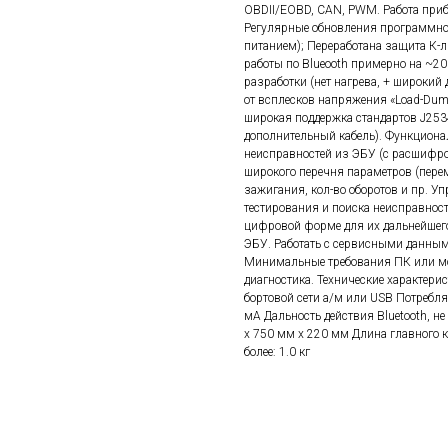
OBDII/EOBD, CAN, PWM. Работа при
Регулярные обновления программног
питанием); Переработана защита К-л
работы по Blueooth примерно на ~2
разработки (нет нагрева, + широкий
от всплесков напряжения «Load-Dum
широкая поддержка стандартов J25
дополнительный кабель). Функциона
неисправностей из ЭБУ (с расшифров
широкого перечня параметров (перем
зажигания, кол-во оборотов и пр. 
тестирования и поиска неисправнос
цифровой форме для их дальнейшег
ЭБУ. Работать с сервисными данными
Минимальные требования ПК или моб
диагностика. Технические характери
бортовой сети а/м или USB Потребля
мА Дальность действия Bluetooth, не
x 750 мм x 220 мм Длина главного ка
более: 1.0 кг