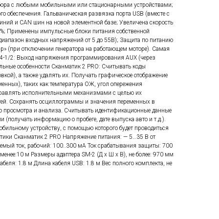
бора с любыми мобильными или стационарными устройствами;
о обеспечения. Гальваническая развязка порта USB (вместе с
иний и CAN шин на новой элементной базе; Увеличена скорость
0%; Применены импульсные блоки питания собственной
 диапазон входных напряжений от 5 до 55В); Защита по питанию
p» (при отключении генератора на работающем моторе). Самая
34-1/2: Выход напряжения программирования AUX (через
льные особенности Сканматик 2 PRO: Считывать коды
кой), а также удалять их. Получать графическое отображение
енных), таких как температура ОЖ, угол опережения
Управлять исполнительными механизмами с целью их
тей. Сохранять осциллограммы и значения переменных в
о просмотра и анализа. Считывать идентификационные данные
 (получать информацию о пробеге, дате выпуска авто и т.д.).
ильному устройству, с помощью которого будет проводиться
стики Сканматик 2 PRO Напряжение питания: — 5…35 В от
емый ток, рабочий: 100..300 мА Ток срабатывания защиты: 700
 менее:10 м Размеры адаптера SM-2 (Д x Ш x В), не более: 970 мм
беля: 1.8 м Длина кабеля USB: 1.8 м Вес полного комплекта, не