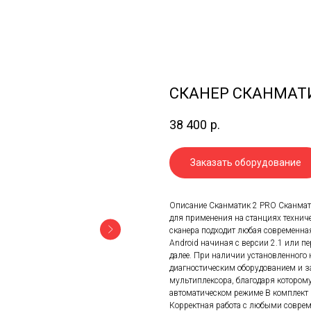
СКАНЕР СКАНМАТИ
38 400
р.
Заказать оборудование
Описание Сканматик 2 PRO Сканмат
для применения на станциях технич
сканера подходит любая современна
Android начиная с версии 2.1 или 
далее. При наличии установленного 
диагностическим оборудованием и з
мультиплексора, благодаря котором
автоматическом режиме В комплект 
Корректная работа с любыми соврем