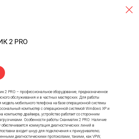
К 2 PRO
ик 2 PRO – профессиональное оборудование, предназначенное
еского обслуживания и в частных мастерских. Для работы
я модель мобильного телефона на базе операционной системы
персональный компьютер с операционной системой Windows XP и
на компьютер драйвера, устройство работает со сторонним
агрузчиками. Особенности работы Сканматик 2 PRO: Наличие
у обеспечивается коммутация диагностических линий в
поставки входит шнур для подключения к прикуривателю;
енными диагностическими протоколами, такими, как VPW,