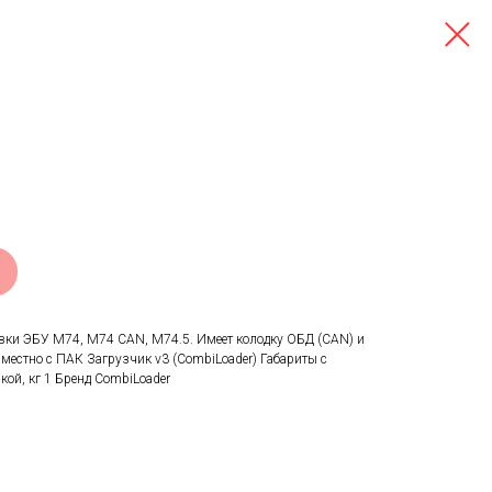
вки ЭБУ М74, M74 CAN, M74.5. Имеет колодку ОБД (CAN) и
вместно с ПАК Загрузчик v3 (CombiLoader) Габариты с
кой, кг 1 Бренд CombiLoader