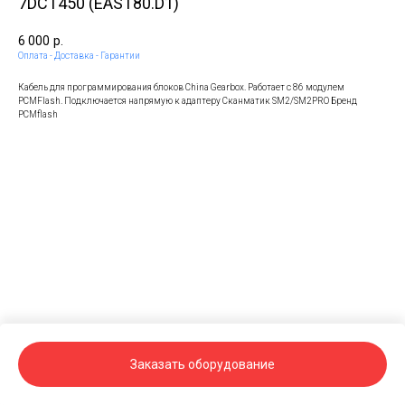
7DCT450 (EAST80.D1)
6 000
р.
Оплата - Доставка - Гарантии
Кабель для программирования блоков China Gearbox. Работает с 86 модулем
PCMFlash. Подключается напрямую к адаптеру Сканматик SM2/SM2PRO Бренд
PCMflash
Заказать оборудование