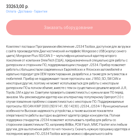
33263,00
р.
Оплата - Доставка - Гарантии
Заказать оборудование
Комплект поставки Программное обеспечение J2534 Toolbox, доступное для загрузки
с сайта производителя Диагностический интерфейс Mongoose с USB (корпус синего
цвета) Mongoose-Plus ISO/CAN 3 — мультифункциональный адаптер второго
поколения от компании DrewTech (США), предназначенный специально для работы с
дилерским и сторонним ПО, поддерживающим стандарт J2534. Прибор позволяет
работать с большинством современных Европейских и Японских автомобилей и
идеально подходит для OEM проектирования, разработки, а также для энтузиастов и
любителей. Прибор не поддерживает такие протоколы как J1850, SCI, SW CAN и
некоторые другие, поэтому не может использоваться для работы с некоторым
дилерским ПО в полном объеме, вместе с тем он существенно дешевле версий JLR,
Toyota, GM и других. Советуем проверить совместимость с нужным вам ПО перед
заказом. Мы рекомендуем адаптер как альтернативу популярному Openport 2.0 с
случае появления проблем с совместимостью с некоторым ПО. Поддерживаемые
протоколы ISO CAN KWP 2000 (ISO 9141, ISO 14230) J2534, J2534-1 Функциональные
особенности Высокая надежность устройства, а также высокие показатели
оперативности работы выгодно выделяют адапетр среди конкурентов. Полная
поддержка стандартов J2534 позволяет использовать прибор для работы со
сторонним совместимым ПО, например BitBox, PCM Flash, MMC Flasher или любым
другим, для выполнения работ по чип-тюнингу. Скачать нужную прошивку адаптера и
последнюю версию ПО J2534 Toolbox всегда можно с официального сайта