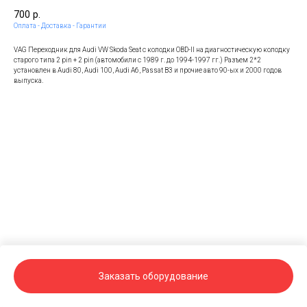
700
р.
Оплата - Доставка - Гарантии
VAG Переходник для Audi VW Skoda Seat с колодки OBD-II на диагностическую колодку
старого типа 2 pin + 2 pin (автомобили c 1989 г. до 1994-1997 гг.) Разъем 2*2
установлен в Audi 80, Audi 100, Audi A6, Passat B3 и прочие авто 90-ых и 2000 годов
выпуска.
Заказать оборудование