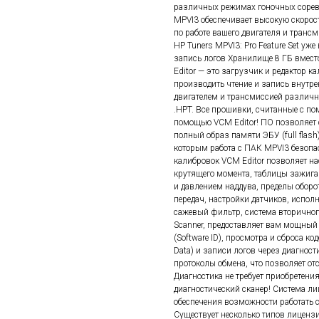
различных режимах гоночных соревно
MPVI3 обеспечивает высокую скорос
по работе вашего двигателя и трансм
HP Tuners MPVI3: Pro Feature Set уж
запись логов Хранилище 8 ГБ вмест
Editor — это загрузчик и редактор к
производить чтение и запись внутр
двигателем и трансмиссией различн
.HPT. Все прошивки, считанные с по
помощью VCM Editor! ПО позволяет с
полный образ памяти ЭБУ (full flas
которым работа с ПАК MPVI3 безопа
калибровок VCM Editor позволяет на
крутящего момента, таблицы зажига
и давлением наддува, пределы оборо
передач, настройки датчиков, испо
сажевый фильтр, система вторичног
Scanner, предоставляет вам мощны
(Software ID), просмотра и сброса к
Data) и записи логов через диагнос
протоколы обмена, что позволяет от
Диагностика не требует приобретени
диагностический сканер! Система л
обеспечения возможности работать 
Существует несколько типов лицензи