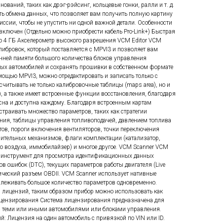
ваний, таких как дрэг-рэйсинг, кольцевые гонки, ралли и т. д.
ть обмена данных, что позволяет вам получить полную картину
иссии, чтобы не упустить ни одной важной детали. Особенности
е включен (Отдельно можно приобрести кабель Pro-Link+) Быстрая
о 4 ГБ Акселерометр высокого разрешения VCM Editor VCM
алибровок, который поставляется с MPVI3 и позволяет вам
енней памяти большого количества блоков управления
ых автомобилей и сохранять прошивки в собственном формате
мощью MPVI3, можно отредактировать и записать только с
читывать не только калибровочные таблицы (maps area), но и
h), а также имеет встроенные функции восстановления, благодаря
сна и доступна каждому. Благодаря встроенным картам
страивать множество параметров, таких как стратегии
ния, таблицы управления топливоподачей, давлением топлива
тов, пороги включения вентиляторов, точки переключения
лнительных механизмов, флаги комплектации (катализатор,
о воздуха, иммобилайзер) и многое другое. VCM Scanner VCM
й инструмент для просмотра идентификационных данных
одов ошибок (DTC), текущих параметров работы двигателя (Live
тический разъем OBDII. VCM Scanner использует нативные
слеживать большое количество параметров одновременно.
я лицензий, таким образом прибор можно использовать как
ицензирования Система лицензирования предназначена для
с теми или иными автомобилями или блоками управления.
й: Лицензия на один автомобиль с привязкой по VIN или ID.