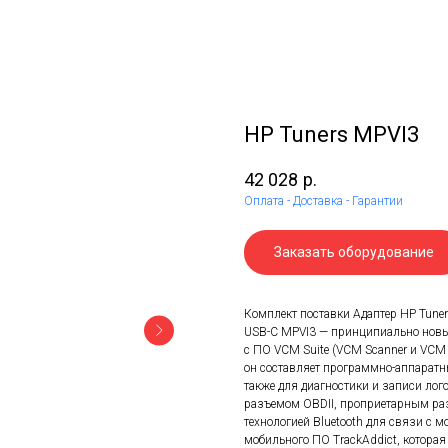
HP Tuners MPVI3
42 028
р.
Оплата - Доставка - Гарантии
Заказать оборудование
Комплект поставки Адаптер HP Tuner
USB-C MPVI3 — принципиально новый
с ПО VCM Suite (VCM Scanner и VCM
он составляет программно-аппаратн
также для диагностики и записи лог
разъемом OBDII, проприетарным ра
технологией Bluetooth для связи с 
мобильного ПО TrackAddict, которая