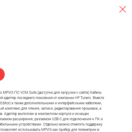
s MPVI3 ПО VCM Suite (доступно для загрузки с сайта) Кабель
 адаптер последнего поколения от компании HP Tuners. Вместе
 Editor) а также дополнительными и интерфейсными кабелями,
ый комплекс для чтения, записи, редактирования прошивок, а
ов. Адаптер выполнен в компактном корпусе и оснащен
зъемом расширения, разъемом USB-С для подключения к ПК и
мобильными устройствами. Отдельно можно отметить поддержку
 позволяет использовать MPVI3 как прибор для телеметрии в