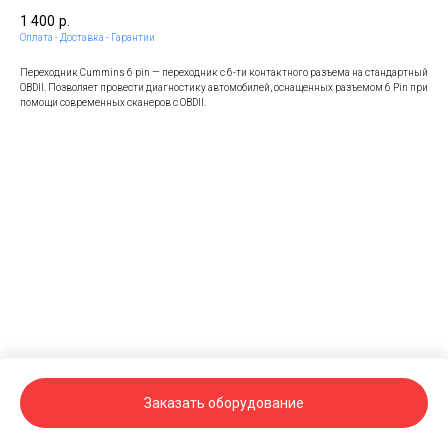
1 400
р.
Оплата - Доставка - Гарантии
Переходник Cummins 6 pin — переходник с 6-ти контактного разъема на стандартный
OBDII. Позволяет провести диагностику автомобилей, оснащенных разъемом 6 Pin при
помощи современных сканеров c OBDII.
Заказать оборудование