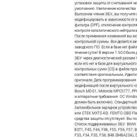
установки защиты от считывания чер
умолчанию. Увеличение количества 
Выполнив чтение ЭБУ, вы получите
модифицировать в зависимости от ва
фильтра (DPF), отключение контрол
контроля каталитического нейтрализ
После применения изменений вы може
контрольной суммы. Все делается ав
заводского ПО. Если в базе нет фай
течение суток! В версии 1.50.0 был
ЭБУ через диагностический разъем O
если его нет в базе для виртуально
контрольных сумм (CS) в файле про
соответствия оригинальным; Иденти
оригинале; Дата программирования 
модификаций после виртуального чт
Bosch MDG1, Motorola MPC5777, PPC
и аппаратные требования: ОС Window
должен быть включён); Стандартный
Автомобильное зарядное устройство
или CTEK MXTS 40). FEMTO OBD Flas
средства защиты отсутствуют. Вы п
Список поддерживаемых ЭБУ: BMW F
83T1, F45, F46, F48, F55, F56, F57; 
F33, F34, F35, F36; B48 (B48A20A),