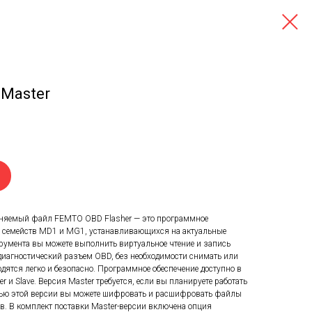
 Master
няемый файл FEMTO OBD Flasher — это программное
h семейств MD1 и MG1, устанавливающихся на актуальные
умента вы можете выполнить виртуальное чтение и запись
диагностический разъем OBD, без необходимости снимать или
одятся легко и безопасно. Программное обеспечение доступно в
r и Slave. Версия Master требуется, если вы планируете работать
ью этой версии вы можете шифровать и расшифровать файлы
в. В комплект поставки Master-версии включена опция