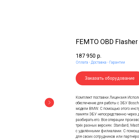
FEMTO OBD Flasher
187 950
р.
Оплата - Доставка - Гарантии
Заказать оборудование
Комплект поставки Лицензия Испол
обеспечение для работы с ЭБУ Bosc
модели BMW. С помощью этого инстр
памяти ЭБУ непосредственно через 
разбирать его. Все операции произв
трёх разных версиях: Standard, Maste
с удалёнными филиалами. С помощ
для своих сотрудников или партнёро