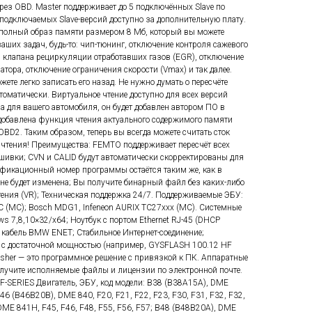
ез OBD. Master поддерживает до 5 подключённых Slave по
подключаемых Slave-версий доступно за дополнительную плату.
 полный образ памяти размером 8 Мб, который вы можете
ших задач, будь-то: чип-тюнинг, отключение контроля сажевого
я клапана рециркуляции отработавших газов (EGR), отключение
атора, отключение ограничения скорости (Vmax) и так далее.
те легко записать его назад. Не нужно думать о пересчёте
томатически. Виртуальное чтение доступно для всех версий
ла для вашего автомобиля, он будет добавлен автором ПО в
а добавлена функция чтения актуального содержимого памяти
BD2. Таким образом, теперь вы всегда можете считать сток
го чтения! Преимущества: FEMTO поддерживает пересчёт всех
шивки; CVN и CALID будут автоматически скорректированы для
фикационный номер программы остаётся таким же, как в
не будет изменена; Вы получите бинарный файл без каких-либо
ения (VR); Техническая поддержка 24/7. Поддерживаемые ЭБУ:
 (MC); Bosch MDG1, Infeneon AURIX TC27xxx (MC). Системные
s 7,8,10×32/x64; Ноутбук с портом Ethernet RJ-45 (DHCP
 кабель BMW ENET; Стабильное Интернет-соединение;
 с достаточной мощностью (например, GYSFLASH 100.12 HF
her — это программное решение с привязкой к ПК. Аппаратные
олучите исполняемые файлы и лицензии по электронной почте.
-SERIES Двигатель, ЭБУ, код модели: B38 (B38A15A), DME
B46 (B46B20B), DME 840, F20, F21, F22, F23, F30, F31, F32, F32,
 DME 841H, F45, F46, F48, F55, F56, F57; B48 (B48B20A), DME