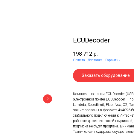
ECUDecoder
198 712
р.
Оплата - Доставка - Гарантии
Заказать оборудование
Комплект поставки ECUDecoder (USB
электронной почте) ECUDecoder — пр
Lambda, Speedlimit, Flap, Nox, O2, To
зашифорованы в формате 4×4096 бит
стабильного подключения к Интернет
работать даже с истекшей подпиской,
подписка не будет продлена. Вниман
Техническая поддержка осуществля