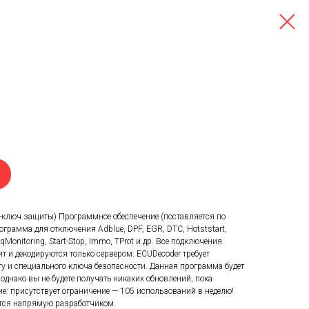
-ключ защиты) Программное обеспечение (поставляется по
ограмма для отключения Adblue, DPF, EGR, DTC, Hotststart,
rqMonitoring, Start-Stop, Immo, TProt и др. Все подключения
 и декодируются только сервером. ECUDecoder требует
у и специального ключа безопасности. Данная программа будет
 однако вы не будете получать никаких обновлений, пока
ие: присутствует ограничение — 105 использований в неделю!
ется напрямую разработчиком.