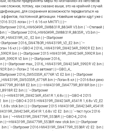
ный, но были предприняты меры по «изгнанию» из него бесов.
ие сложное, потому, как сказано выше, это на крайний случай.
одификацию, для сохранения возможности передвигаться на
 эффектов, постоянной детонации. Новейшие модели идут уже с
016 3125 логан | |—1.6 16 кл МКПП | | |—
Startpower 2016_HW6049R_SW8831R_8834R V3.bin | `—Степвей |
n | `—Startpower 2016_HW6049R_SW8831R_8835R_ V3.bin |—
0R_HW4319R_V2_ E2.bin | |—Startpower
Startpower 2016_SW4780R_HW4319R_V2_E2.bin | `—
ган 16 кл | |—GBO-4 2016_ HW4319R_SW4234R_5992R E2.bin |
992R.bin | |—Startpower 2015 HW4319R_SW4234R_5992R.bin |
R_5992R V2.bin | |—Startpower 2016_
| |—Startpower max_ 2016_ HW4319R_SW4234R_5992R V2.bin |
R.bin |—Логан 2 16 кл автомат | |—GBO_4_
tartpower 2016_SW5035R_6776R V2 E2.bin | |—Startpower
d_HW4319R_SW5035R_6776R.bin |—Логан 8 кл | |—2016 8кл рено
W4779R_8918R E2.bin | | |—HW4319R_SW4779R_8918R.bin | | |—
918R E2.bin | | `—Startpower
| |—HW4319R_SW4234R_4541R 1,6 8v | | |—GBO-4 2015
.bin | | |—GBO-4 2015 HW4319R_SW4234R_4541R 1,6 8v V2_E2
1,6 8v stok.bin | | |—Startpower 2015 HW4319R_SW4234R_4541R
 HW4319R_SW4234R_4541R 1,6 8v V2 E2 .bin | | `—тест пуск 2016
 .bin | `—HW4319R_SW4779R_5538R | |—GBO-4_2016
 | |—HW4319R_SW4779R_5538R new stok.bin | |—Startpower
in | `—Startpower 2016 HW4319R_SW4779R_5538R V2 E2 .bin |