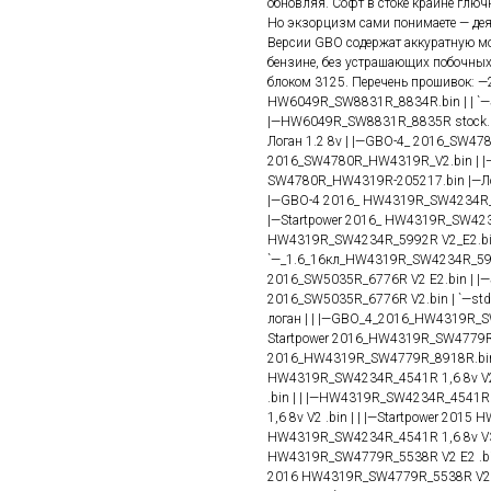
обновляя. Софт в стоке крайне глюч
Но экзорцизм сами понимаете — деян
Версии GBO содержат аккуратную м
бензине, без устрашающих побочных
блоком 3125. Перечень прошивок: —2
HW6049R_SW8831R_8834R.bin | | `—
|—HW6049R_SW8831R_8835R stock.bi
Логан 1.2 8v | |—GBO-4_ 2016_SW478
2016_SW4780R_HW4319R_V2.bin | |—
SW4780R_HW4319R-205217.bin |—Ло
|—GBO-4 2016_ HW4319R_SW4234R_5
|—Startpower 2016_ HW4319R_SW4234
HW4319R_SW4234R_5992R V2_E2.bin 
`—_1.6_16кл_HW4319R_SW4234R_5992
2016_SW5035R_6776R V2 E2.bin | |—S
2016_SW5035R_6776R V2.bin | `—st
логан | | |—GBO_4_2016_HW4319R_S
Startpower 2016_HW4319R_SW4779R_8
2016_HW4319R_SW4779R_8918R.bin 
HW4319R_SW4234R_4541R 1,6 8v V2 
.bin | | |—HW4319R_SW4234R_4541R 
1,6 8v V2 .bin | | |—Startpower 2015
HW4319R_SW4234R_4541R 1,6 8v V3
HW4319R_SW4779R_5538R V2 E2 .bin
2016 HW4319R_SW4779R_5538R V2 .b