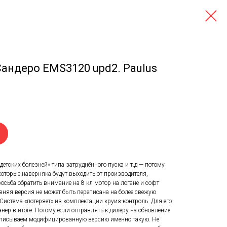
Сандеро EMS3120 upd2. Paulus
етских болезней» типа затруднённого пуска и т.д — потому
которые наверняка будут выходить от производителя,
осьба обратить внимание на 8 кл мотор на логане и софт
яя версия не может быть переписана на более свежую
истема «потеряет» из комплектации круиз-контроль. Для его
нер в итоге. Потому если отправлять к дилеру на обновление
записываем модифицированную версию именно такую. Не