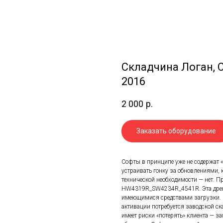
Складчина Логан, 
2016
2 000
р.
Заказать оборудование
Софты в принципе уже не содержат «д
устраивать гонку за обновлениями, 
технической необходимости — нет. Пр
HW4319R_SW4234R_4541R. Эта древн
имеющимися средствами загрузки. С
активации потребуется заводской ска
имеет риски «потерять» клиента — 