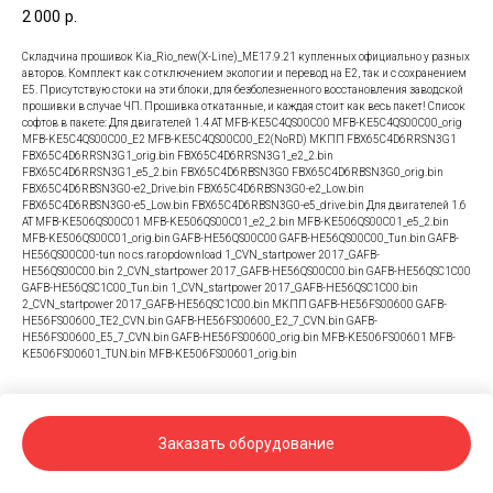
2 000
р.
Складчина прошивок Kia_Rio_new(X-Line)_ME17.9.21 купленных официально у разных
авторов. Комплект как с отключением экологии и перевод на Е2, так и с сохранением
Е5. Присутствую стоки на эти блоки, для безболезненного восстановления заводской
прошивки в случае ЧП. Прошивка откатанные, и каждая стоит как весь пакет! Список
софтов в пакете: Для двигателей 1.4 AT MFB-KE5C4QS00C00 MFB-KE5C4QS00C00_orig
MFB-KE5C4QS00C00_E2 MFB-KE5C4QS00C00_E2(NoRD) MKПП FBX65C4D6RRSN3G1
FBX65C4D6RRSN3G1_orig.bin FBX65C4D6RRSN3G1_e2_2.bin
FBX65C4D6RRSN3G1_e5_2.bin FBX65C4D6RBSN3G0 FBX65C4D6RBSN3G0_orig.bin
FBX65C4D6RBSN3G0-e2_Drive.bin FBX65C4D6RBSN3G0-e2_Low.bin
FBX65C4D6RBSN3G0-e5_Low.bin FBX65C4D6RBSN3G0-e5_drive.bin Для двигателей 1.6
AT MFB-KE506QS00C01 MFB-KE506QS00C01_e2_2.bin MFB-KE506QS00C01_e5_2.bin
MFB-KE506QS00C01_orig.bin GAFB-HE56QS00C00 GAFB-HE56QS00C00_Tun.bin GAFB-
HE56QS00C00-tun no cs.rar.opdownload 1_CVN_startpower 2017_GAFB-
HE56QS00C00.bin 2_CVN_startpower 2017_GAFB-HE56QS00C00.bin GAFB-HE56QSC1C00
GAFB-HE56QSC1C00_Tun.bin 1_CVN_startpower 2017_GAFB-HE56QSC1C00.bin
2_CVN_startpower 2017_GAFB-HE56QSC1C00.bin MKПП GAFB-HE56FS00600 GAFB-
HE56FS00600_TE2_CVN.bin GAFB-HE56FS00600_E2_7_CVN.bin GAFB-
HE56FS00600_E5_7_CVN.bin GAFB-HE56FS00600_orig.bin MFB-KE506FS00601 MFB-
KE506FS00601_TUN.bin MFB-KE506FS00601_orig.bin
Заказать оборудование