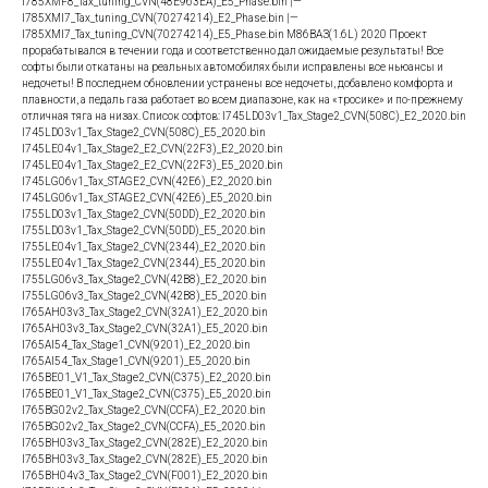
I785XMF8_Tax_tuning_CVN(48E963EA)_E5_Phase.bin |—
I785XMI7_Tax_tuning_СVN(70274214)_E2_Phase.bin |—
I785XMI7_Tax_tuning_СVN(70274214)_E5_Phase.bin М86ВАЗ(1.6L) 2020 Проект
прорабатывался в течении года и соответственно дал ожидаемые результаты! Все
софты были откатаны на реальных автомобилях были исправлены все ньюансы и
недочеты! В последнем обновлении устранены все недочеты, добавлено комфорта и
плавности, а педаль газа работает во всем диапазоне, как на «тросике» и по-прежнему
отличная тяга на низах. Список софтов: I745LD03v1_Tax_Stage2_CVN(508C)_E2_2020.bin
I745LD03v1_Tax_Stage2_CVN(508C)_E5_2020.bin
I745LE04v1_Tax_Stage2_E2_CVN(22F3)_E2_2020.bin
I745LE04v1_Tax_Stage2_E2_CVN(22F3)_E5_2020.bin
I745LG06v1_Tax_STAGE2_CVN(42E6)_E2_2020.bin
I745LG06v1_Tax_STAGE2_CVN(42E6)_E5_2020.bin
I755LD03v1_Tax_Stage2_CVN(50DD)_Е2_2020.bin
I755LD03v1_Tax_Stage2_CVN(50DD)_Е5_2020.bin
I755LE04v1_Tax_Stage2_CVN(2344)_E2_2020.bin
I755LE04v1_Tax_Stage2_CVN(2344)_E5_2020.bin
I755LG06v3_Tax_Stage2_CVN(42B8)_E2_2020.bin
I755LG06v3_Tax_Stage2_CVN(42B8)_E5_2020.bin
I765AH03v3_Tax_Stage2_CVN(32A1)_Е2_2020.bin
I765AH03v3_Tax_Stage2_CVN(32A1)_Е5_2020.bin
I765AI54_Tax_Stage1_CVN(9201)_E2_2020.bin
I765AI54_Tax_Stage1_CVN(9201)_E5_2020.bin
I765BE01_V1_Tax_Stage2_CVN(C375)_E2_2020.bin
I765BE01_V1_Tax_Stage2_CVN(C375)_E5_2020.bin
I765BG02v2_Tax_Stage2_CVN(CCFA)_E2_2020.bin
I765BG02v2_Tax_Stage2_CVN(CCFA)_E5_2020.bin
I765BH03v3_Tax_Stage2_CVN(282E)_E2_2020.bin
I765BH03v3_Tax_Stage2_CVN(282E)_E5_2020.bin
I765BH04v3_Tax_Stage2_CVN(F001)_E2_2020.bin