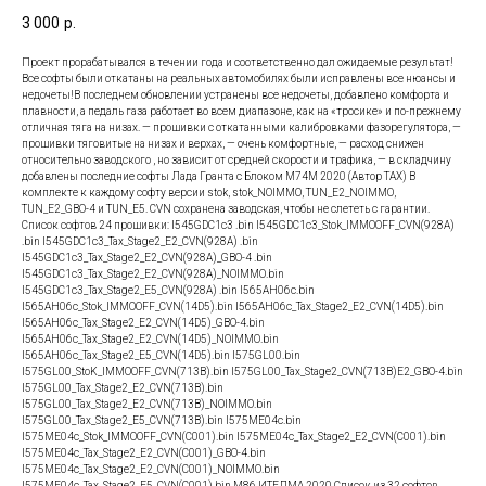
3 000
р.
Проект прорабатывался в течении года и соответственно дал ожидаемые результат!
Все софты были откатаны на реальных автомобилях были исправлены все нюансы и
недочеты!В последнем обновлении устранены все недочеты, добавлено комфорта и
плавности, а педаль газа работает во всем диапазоне, как на «тросике» и по-прежнему
отличная тяга на низах. — прошивки с откатанными калибровками фазорегулятора, —
прошивки тяговитые на низах и верхах, — очень комфортные, — расход снижен
относительно заводского , но зависит от средней скорости и трафика, — в складчину
добавлены последние софты Лада Гранта с Блоком М74М 2020 (Автор ТАХ) В
комплекте к каждому софту версии stok, stok_NOIMMO, TUN_E2_NOIMMO,
TUN_E2_GBO-4 и TUN_E5. CVN сохранена заводская, чтобы не слететь с гарантии.
Список софтов 24 прошивки: I545GDC1c3 .bin I545GDC1c3_Stok_IMMOOFF_CVN(928A)
.bin I545GDC1c3_Tax_Stage2_E2_CVN(928A) .bin
I545GDC1c3_Tax_Stage2_E2_CVN(928A)_GBO-4 .bin
I545GDC1c3_Tax_Stage2_E2_CVN(928A)_NOIMMO.bin
I545GDC1c3_Tax_Stage2_E5_CVN(928A) .bin I565AH06c.bin
I565AH06c_Stok_IMMOOFF_CVN(14D5).bin I565AH06c_Tax_Stage2_E2_CVN(14D5).bin
I565AH06c_Tax_Stage2_E2_CVN(14D5)_GBO-4.bin
I565AH06c_Tax_Stage2_E2_CVN(14D5)_NOIMMO.bin
I565AH06c_Tax_Stage2_E5_CVN(14D5).bin I575GL00.bin
I575GL00_StoK_IMMOOFF_CVN(713B).bin I575GL00_Tax_Stage2_CVN(713B)E2_GBO-4.bin
I575GL00_Tax_Stage2_E2_CVN(713B).bin
I575GL00_Tax_Stage2_E2_CVN(713B)_NOIMMO.bin
I575GL00_Tax_Stage2_E5_CVN(713B).bin I575ME04c.bin
I575ME04c_Stok_IMMOOFF_CVN(C001).bin I575ME04c_Tax_Stage2_E2_CVN(C001).bin
I575ME04c_Tax_Stage2_E2_CVN(C001)_GBO-4.bin
I575ME04c_Tax_Stage2_E2_CVN(C001)_NOIMMO.bin
I575ME04c_Tax_Stage2_E5_CVN(C001).bin М86 ИТЕЛМА 2020 Список из 32 софтов