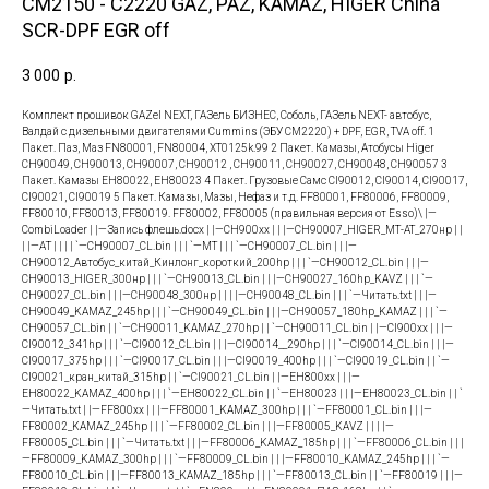
CM2150 - С2220 GAZ, PAZ, KAMAZ, HIGER China
SCR-DPF EGR off
3 000
р.
Комплект прошивок GAZel NEXT, ГАЗель БИЗНЕС, Соболь, ГАЗель NEXT- автобус,
Валдай c дизельными двигателями Cummins (ЭБУ CM2220) + DPF, EGR, TVA off. 1
Пакет. Паз, Маз FN80001, FN80004, XT0125k.99 2 Пакет. Камазы, Атобусы Higer
CH90049, CH90013, CH90007, CH90012 , CH90011, CH90027, CH90048, CH90057 3
Пакет. Камазы EH80022, EH80023 4 Пакет. Грузовые Самс CI90012, CI90014, CI90017,
CI90021, CI90019 5 Пакет. Камазы, Мазы, Нефаз и т.д. FF80001, FF80006, FF80009,
FF80010, FF80013, FF80019. FF80002, FF80005 (правильная версия от Esso)\ |—
CombiLoader | |—Запись флешь.docx | |—CH900хх | | |—CH90007_HIGER_МТ-АТ_270нр | |
| |—AТ | | | | `—CH90007_CL.bin | | | `—МТ | | | `—CH90007_CL.bin | | |—
CH90012_Автобус_китай_Кинлонг_короткий_200hp | | | `—CH90012_CL.bin | | |—
CH90013_HIGER_300нр | | | `—CH90013_CL.bin | | |—CH90027_160hp_KAVZ | | | `—
CH90027_CL.bin | | |—CH90048_300нр | | | |—CH90048_CL.bin | | | `—Читать.txt | | |—
CH90049_KAMAZ_245hp | | | `—CH90049_CL.bin | | |—CH90057_180hp_KAMAZ | | | `—
CH90057_CL.bin | | `—СН90011_KAMAZ_270hp | | `—CH90011_CL.bin | |—CI900хх | | |—
CI90012_341hp | | | `—CI90012_CL.bin | | |—CI90014__290hp | | | `—CI90014_CL.bin | | |—
CI90017_375hp | | | `—CI90017_CL.bin | | |—CI90019_400hp | | | `—CI90019_CL.bin | | `—
CI90021_кран_китай_315hp | | `—CI90021_CL.bin | |—EH800хх | | |—
EH80022_KAMAZ_400hp | | | `—EH80022_CL.bin | | `—EH80023 | | |—EH80023_CL.bin | | `
—Читать.txt | |—FF800хх | | |—FF80001_KAMAZ_300hp | | | `—FF80001_CL.bin | | |—
FF80002_KAMAZ_245hp | | | `—FF80002_CL.bin | | |—FF80005_KAVZ | | | |—
FF80005_CL.bin | | | `—Читать.txt | | |—FF80006_KAMAZ_185hp | | | `—FF80006_CL.bin | | |
—FF80009_KAMAZ_300hp | | | `—FF80009_CL.bin | | |—FF80010_KAMAZ_245hp | | | `—
FF80010_CL.bin | | |—FF80013_KAMAZ_185hp | | | `—FF80013_CL.bin | | `—FF80019 | | |—