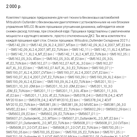
2 000
р.
Комплект прошивок предназначен для чип тюнинга бензиновых автомобилей
Mitsubishi Outlander с бензиновыми двигателями с установленными на них блоками
управления MELCO. Во всех прошивках улучшенная динамика, наблюдается некое
снижен расход топлива, при спокойной езде. Прошивки представлены с увеличением
мощности и крутящего момента , просто с отключенным ДК2. Так же в комплекте к
каждой прошивке идет сток. Список прошивок: Mitsubisi_Outlender Складчина 2021\ |
—SM5142_09 | |—SM5142_09_XL2.4_2007_MT.bin | |—SM5142_09_XL2.4_2007_MT_E2.bin
| `—SM5142_09_XL2.4_2007_MT_E2_TUN.bin |—SM5142_11 | |—SM5142_11_XL2.4_MT.bin
| |—SM5142_11_XL2.4_MT_E2.bin | `—SM5142_11_XL2.4_MT_E2_TUN.bin |—SM5162_05 | |
—SM5162_05_3.0L AT.bin | |—SM5162_05_3.0L AT_E2.bin | `—SM5162_05_3.0L
AT_E2_TUN.bin |—SM5162_07 | |—SM5162_07 AUT_XL_3.0.bin | |—SM5162_07
AUT_XL_3.0_E2.bin | `—SM5162_07 AUT_XL_3.0_E2_TUN.bin |—SM5193_07 | |—
SM5193_07_XL2.4_2007_CVT.bin | |—SM5193_07_XL2.4_2007_CVT_E2.bin | `—
SM5193_07_XL2.4_2007_CVT_E2_TUN.bin |—SM5193_09 | |—SM5193_09_XL2.4.bin | |—
SM5193_09_XL2.4_E2.bin | `—SM5193_09_XL2.4_E2_TUN.bin |—SM5201_10 | |—
SM5201_10_3.0 JDM.bin | |—SM5201_10_3.0 JDM_E2.bin | `—SM5201_10_3.0
JDM_E2_TUN.bin |—SM5201_11 | |—SM5201_11_3.0L AT.bin | |—SM5201_11_3.0L
AT_E2.bin | `—SM5201_11_3.0L AT_E2_TUN.bin |—SM5378_04 | |—SM5378_04_2.4CVT
MY2010.bin | |—SM5378_04_2.4CVT MY2010_E2.bin | `—SM5378_04_2.4CVT
MY2010_E2_TUN.bin |—SM5381_06 | |—SM5381_06_3.0 MIVEC.bin | |—SM5381_06_3.0
MIVEC_E2.bin | `—SM5381_06_3.0 MIVEC_E2_TUN.bin |—SM5602_09 | |—SM5602_09.bin | |
—SM5602_09_E2.bin | `—SM5602_09_E2_TUN.bin |—SM5607_01 | |—
SM5607_01_OutlanderXL_2.0_MT.bin | |—SM5607_01_OutlanderXL_2.0_MT_E2.bin | `—
SM5607_01_OutlanderXL_2.0_MT_E2_TUN.bin |—SM5608_01 | |—SM5608_01_2.0 CVT.bin |
|—SM5608_01_2.0 CVT_E2.bin | `—SM5608_01_2.0 CVT_E2_TUN.bin |—SM5700_05 | |—
SM5700_05.bin | |—SM5700_05_E2.bin | `—SM5700_05_E2_TUN.bin |—SM5701_05 | |—
SM5701_05_Outlander XL 2.4 CVT 4WD 2010 MY.bin | |—SM5701_05_Outlander XL 2.4 CVT