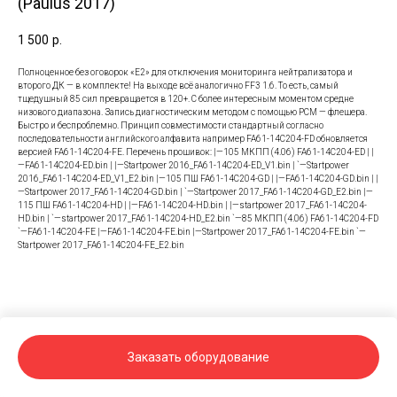
(Paulus 2017)
1 500
р.
Полноценное без оговорок «Е2» для отключения мониторинга нейтрализатора и
второго ДК — в комплекте! На выходе всё аналогично FF3 1.6. То есть, самый
тщедушный 85 сил превращается в 120+. С более интересным моментом средне
низового диапазона. Запись диагностическим методом с помощью PCM — флешера.
Быстро и беспроблемно. Принцип совместимости стандартный согласно
последовательности английского алфавита например FA61-14C204-FD обновляется
версией FA61-14C204-FE. Перечень прошивок: |—105 МКПП (4.06) FA61-14C204-ED | |
—FA61-14C204-ED.bin | |—Startpower 2016_FA61-14C204-ED_V1.bin | `—Startpower
2016_FA61-14C204-ED_V1_E2.bin |—105 ПШ FA61-14C204-GD | |—FA61-14C204-GD.bin | |
—Startpower 2017_FA61-14C204-GD.bin | `—Startpower 2017_FA61-14C204-GD_E2.bin |—
115 ПШ FA61-14C204-HD | |—FA61-14C204-HD.bin | |—startpower 2017_FA61-14C204-
HD.bin | `—startpower 2017_FA61-14C204-HD_E2.bin `—85 МКПП (4.06) FA61-14C204-FD
`—FA61-14C204-FE |—FA61-14C204-FE.bin |—Startpower 2017_FA61-14C204-FE.bin `—
Startpower 2017_FA61-14C204-FE_E2.bin
Заказать оборудование