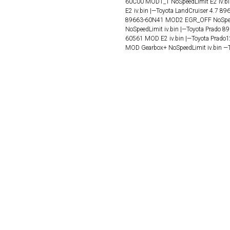
60C00 MOD1_1 NoSpeedLimit E2 iv.bi
E2 iv.bin |—Toyota LandCruiser 4.7 
89663-60N41 MOD2 EGR_OFF NoSpeed
NoSpeedLimit iv.bin |—Toyota Prado
60561 MOD E2 iv.bin |—Toyota Prado
MOD Gearbox+ NoSpeedLimit iv.bin —