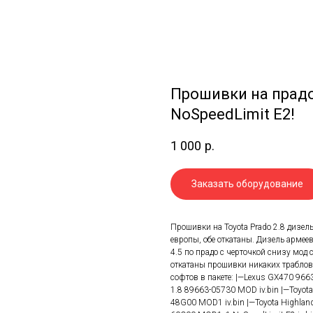
Прошивки на прадо 
NoSpeedLimit E2!
1 000
р.
Заказать оборудование
Прошивки на Toyota Prado 2.8 дизель
европы, обе откатаны. Дизель армеевс
4.5 по прадо с черточкой снизу мод 
откатаны прошивки никаких траблов 
софтов в пакете: |—Lexus GX470 966
1.8 89663-05730 MOD iv.bin |—Toyota
48G00 MOD1 iv.bin |—Toyota Highland