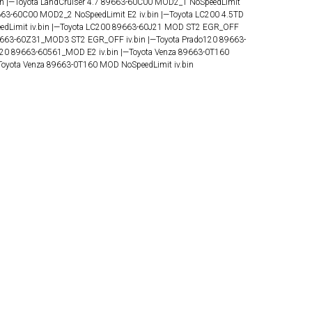
n |—Toyota LandCruiser 4.7 89663-60C00 MOD2_1 NoSpeedLimit
89663-60C00 MOD2_2 NoSpeedLimit E2 iv.bin |—Toyota LC200 4.5TD
Limit iv.bin |—Toyota LC200 89663-60J21 MOD ST2 EGR_OFF
 89663-60Z31_MOD3 ST2 EGR_OFF iv.bin |—Toyota Prado120 89663-
120 89663-60561_MOD E2 iv.bin |—Toyota Venza 89663-0T160
Toyota Venza 89663-0T160 MOD NoSpeedLimit iv.bin