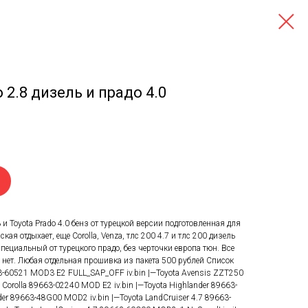
2.8 дизель и прадо 4.0
 и Toyota Prado 4.0 бенз от турецкой версии подготовленная для
кая отдыхает, еще Corolla, Venza, тлс 200 4.7 и тлс 200 дизель
специальный от турецкого прадо, без черточки европа тюн. Все
нет. Любая отдельная прошивка из пакета 500 рублей Список
3-60521 MOD3 E2 FULL_SAP_OFF iv.bin |—Toyota Avensis ZZT250
 Corolla 89663-02240 MOD E2 iv.bin |—Toyota Highlander 89663-
er 89663-48G00 MOD2 iv.bin |—Toyota LandCruiser 4.7 89663-