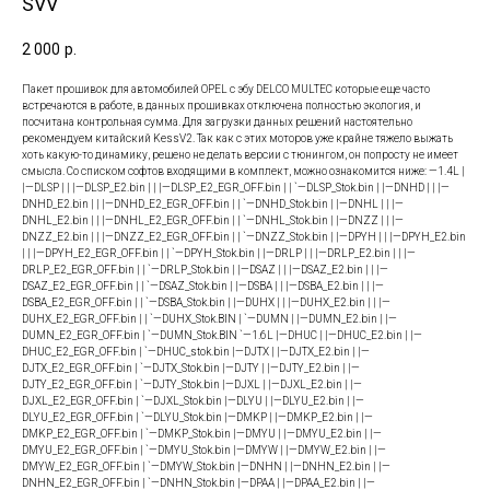
SVV
2 000
р.
Пакет прошивок для автомобилей OPEL с эбу DELCO MULTEC которые еще часто
встречаются в работе, в данных прошивках отключена полностью экология, и
посчитана контрольная сумма. Для загрузки данных решений настоятельно
рекомендуем китайский KessV2. Так как с этих моторов уже крайне тяжело выжать
хоть какую-то динамику, решено не делать версии с тюнингом, он попросту не имеет
смысла. Со списком софтов входящими в комплект, можно ознакомится ниже: —1.4L |
|—DLSP | | |—DLSP_E2.bin | | |—DLSP_E2_EGR_OFF.bin | | `—DLSP_Stok.bin | |—DNHD | | |—
DNHD_E2.bin | | |—DNHD_E2_EGR_OFF.bin | | `—DNHD_Stok.bin | |—DNHL | | |—
DNHL_E2.bin | | |—DNHL_E2_EGR_OFF.bin | | `—DNHL_Stok.bin | |—DNZZ | | |—
DNZZ_E2.bin | | |—DNZZ_E2_EGR_OFF.bin | | `—DNZZ_Stok.bin | |—DPYH | | |—DPYH_E2.bin
| | |—DPYH_E2_EGR_OFF.bin | | `—DPYH_Stok.bin | |—DRLP | | |—DRLP_E2.bin | | |—
DRLP_E2_EGR_OFF.bin | | `—DRLP_Stok.bin | |—DSAZ | | |—DSAZ_E2.bin | | |—
DSAZ_E2_EGR_OFF.bin | | `—DSAZ_Stok.bin | |—DSBA | | |—DSBA_E2.bin | | |—
DSBA_E2_EGR_OFF.bin | | `—DSBA_Stok.bin | |—DUHX | | |—DUHX_E2.bin | | |—
DUHX_E2_EGR_OFF.bin | | `—DUHX_Stok.BIN | `—DUMN | |—DUMN_E2.bin | |—
DUMN_E2_EGR_OFF.bin | `—DUMN_Stok.BIN `—1.6L |—DHUC | |—DHUC_E2.bin | |—
DHUC_E2_EGR_OFF.bin | `—DHUC_stok.bin |—DJTX | |—DJTX_E2.bin | |—
DJTX_E2_EGR_OFF.bin | `—DJTX_Stok.bin |—DJTY | |—DJTY_E2.bin | |—
DJTY_E2_EGR_OFF.bin | `—DJTY_Stok.bin |—DJXL | |—DJXL_E2.bin | |—
DJXL_E2_EGR_OFF.bin | `—DJXL_Stok.bin |—DLYU | |—DLYU_E2.bin | |—
DLYU_E2_EGR_OFF.bin | `—DLYU_Stok.bin |—DMKP | |—DMKP_E2.bin | |—
DMKP_E2_EGR_OFF.bin | `—DMKP_Stok.bin |—DMYU | |—DMYU_E2.bin | |—
DMYU_E2_EGR_OFF.bin | `—DMYU_Stok.bin |—DMYW | |—DMYW_E2.bin | |—
DMYW_E2_EGR_OFF.bin | `—DMYW_Stok.bin |—DNHN | |—DNHN_E2.bin | |—
DNHN_E2_EGR_OFF.bin | `—DNHN_Stok.bin |—DPAA | |—DPAA_E2.bin | |—