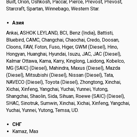
Built, Orion, Oshkosh, Paccar, Pierce, Prevost, Prevost,
Starcraft, Spartan, Winnebago, Western Star.
Азия
Ankai, ASHOK LEYLAND, BCI, Benz (India), Battisti,
Bluebird, CAMC, Changchai, Chaochai, Credo, Doosan,
Cloons, FAW, Foton, Fuso, Higer, GWM (Diesel), Hino,
Hongyan, Huanghai, Hyundai, Isuzu, JAC, JAC (Diesel),
Kalmar Ottawa, Kama, Karry, Kinglong, Laidong, Kobelco,
MG (SAIC) (Diesel), Mahindra, Maxus (Diesel), Mazda
(Diesel), Mitsubishi (Diesel), Nissan (Diesel), Tata,
NAVECO (Diesel), Toyota (Diesel), Zhongtong, Xinchai,
Xichai, Xinfeng, Yangchai, Yuchai, Yunnei, Yutong,
Shangchai, Shaolin, Sida, Sihuan, Roewe (SAIC) (Diesel),
SHAC, Sinotruk, Sumwin, Xinchai, Xichai, Xinfeng, Yangchai,
Yuchai, Yunnei, Yutong, Temsa, UD.
СНГ
Kamaz, Maз