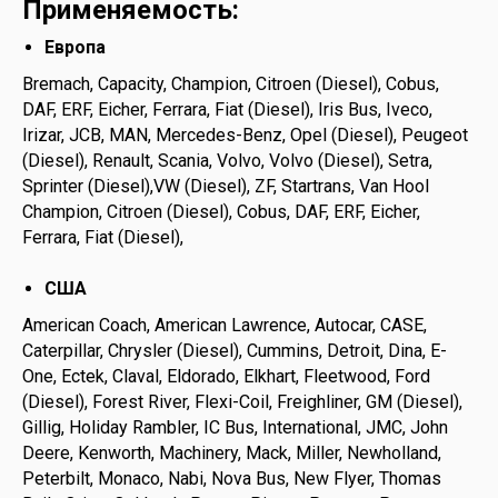
Применяемость:
Европа
Bremach, Capacity, Champion, Citroen (Diesel), Cobus,
DAF, ERF, Eicher, Ferrara, Fiat (Diesel), Iris Bus, Iveco,
Irizar, JCB, MAN, Mercedes-Benz, Opel (Diesel), Peugeot
(Diesel), Renault, Scania, Volvo, Volvo (Diesel), Setra,
Sprinter (Diesel),VW (Diesel), ZF, Startrans, Van Hool
Champion, Citroen (Diesel), Cobus, DAF, ERF, Eicher,
Ferrara, Fiat (Diesel),
США
American Coach, American Lawrence, Autocar, CASE,
Caterpillar, Chrysler (Diesel), Cummins, Detroit, Dina, E-
One, Ectek, Claval, Eldorado, Elkhart, Fleetwood, Ford
(Diesel), Forest River, Flexi-Coil, Freighliner, GM (Diesel),
Gillig, Holiday Rambler, IC Bus, International, JMC, John
Deere, Kenworth, Machinery, Mack, Miller, Newholland,
Peterbilt, Monaco, Nabi, Nova Bus, New Flyer, Thomas