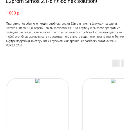
E2prom Simos 2.1-8 плюс hex solution!
1 000
р.
Программное обеспечение для разблокировки E2prom память блоков управления
Siemens Simos 2.1-8 версии. Считываете сток EEROM в буте, указываете программе
файл для снятия защиты и после просто записываете его в блок После этих действий
любой этот блок можно писать по розетке, не мучатся с подключением на столе. Тек же
внутри подробная инструкция на русском как правильно разблокировать SIMOS
PCR2.1 CAN