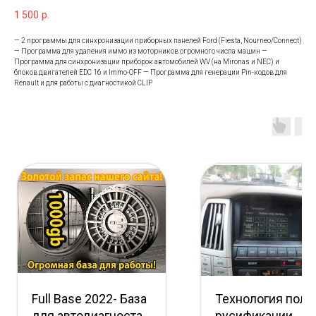
1 500
р.
— 2 программы для синхронизации приборных панелей Ford (Fiesta, Nourneo/Connect)
— Программа для удаления иммо из моторников огромного числа машин —
Программа для синхронизации приборок автомобилей WV (на Mironas и NEC) и
блоков двигателей EDC 16 и Immo-OFF — Программа для генерации Pin-кодов для
Renault и для работы с диагностикой CLIP
Full Base 2022- База
Технология полн
для автодиагноста
русификации