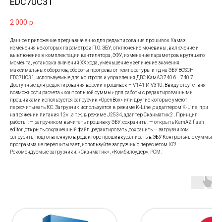
EDC7UC31
2 000
р.
Данное приложение предназначенно для редактирования прошивок Камаз,
изменения некоторых параметров П.О. ЭБУ, отключение мочевины, включение и
выключение в комплектации вентилятора, ЭФУ, изменение параметров крутящего
момента, установка значений ХХ хода, уменьшение увеличение значения
максимальных оборотов, обороты прогрева от температуры и тд на ЭБУ BOSCH
EDC7UC31, используемые для контроля и управления ДВС КамАЗ 740.6….740.7…
Доступные для редактирования версии прошивок – V141 И V310. Ввиду отсутствия
возможности расчета «контрольной суммы» для работы с редактированными
прошивками используется загрузчик «OpenBox» или другие которые умеют
пересчитывать КС. Загрузчик используется в режиме K-Line ,c адаптером K-Line, при
напряжении питания 12v , а т.ж. в режиме J2534, адаптер Сканматик2 . Принцип
работы : — загручиком вычитать прошивку ЭБУ, сохранить . — открыть KamAZ flash
editor ,открыть сохраненный файл ,редактировать ,сохранить — загрузчиком
загрузить, подготвленную в редакторе прошивку,записать в ЭБУ Контрольные суммы
программа не пересчитывает, используйте загрузчик с пересчетом КС!
Рекомендуемые загрузчики: «Сканматик», «Комбилоудер», PCM.