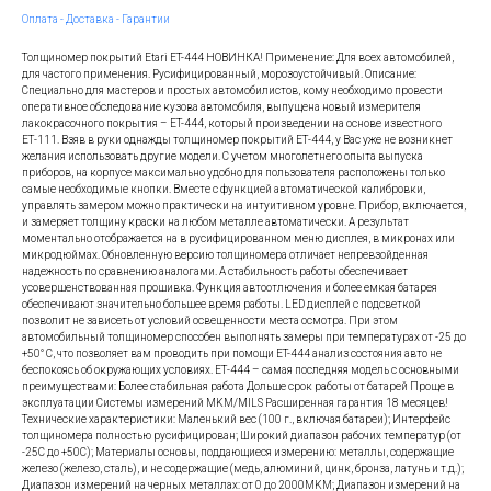
Оплата - Доставка - Гарантии
Толщиномер покрытий Etari ET-444 НОВИНКА! Применение: Для всех автомобилей,
для частого применения. Русифицированный, морозоустойчивый. Описание:
Специально для мастеров и простых автомобилистов, кому необходимо провести
оперативное обследование кузова автомобиля, выпущена новый измерителя
лакокрасочного покрытия – ET-444, который произведении на основе известного
ЕТ-111. Взяв в руки однажды толщиномер покрытий ЕТ-444, у Вас уже не возникнет
желания использовать другие модели. С учетом многолетнего опыта выпуска
приборов, на корпусе максимально удобно для пользователя расположены только
самые необходимые кнопки. Вместе с функцией автоматической калибровки,
управлять замером можно практически на интуитивном уровне. Прибор, включается,
и замеряет толщину краски на любом металле автоматически. А результат
моментально отображается на в русифицированном меню дисплея, в микронах или
микродюймах. Обновленную версию толщиномера отличает непревзойденная
надежность по сравнению аналогами. А стабильность работы обеспечивает
усовершенствованная прошивка. Функция автоотлючения и более емкая батарея
обеспечивают значительно большее время работы. LED дисплей с подсветкой
позволит не зависеть от условий освещенности места осмотра. При этом
автомобильный толщиномер способен выполнять замеры при температурах от -25 до
+50° С, что позволяет вам проводить при помощи ET-444 анализ состояния авто не
беспокоясь об окружающих условиях. ЕТ-444 – самая последняя модель с основными
преимуществами: Более стабильная работа Дольше срок работы от батарей Проще в
эксплуатации Системы измерений MKM/MILS Расширенная гарантия 18 месяцев!
Технические характеристики: Маленький вес (100 г., включая батареи); Интерфейс
толщиномера полностью русифицирован; Широкий диапазон рабочих температур (от
-25С до +50С); Материалы основы, поддающиеся измерению: металлы, содержащие
железо (железо, сталь), и не содержащие (медь, алюминий, цинк, бронза, латунь и т.д.);
Диапазон измерений на черных металлах: от 0 до 2000MKM; Диапазон измерений на