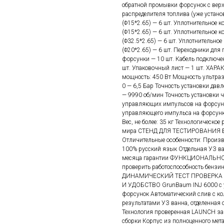
обратной промывки форсунок с верх
распределителя топлива (уже установ
(Φ15*2.65) — 6 шт. Уплотнительное ко
(Φ15*2.65) — 6 шт. Уплотнительное ко
(Φ32.5*2.65) — 6 шт. Уплотнительное 
(Φ20*2.65) — 6 шт. Переходники для
форсунки — 10 шт. Кабель подключен
шт. Упаковочный лист — 1 шт. ХАРА
мощность: 450 Вт Мощность ультраз
0 — 6,5 Бар Точность установки дав
— 9990 об/мин Точность установки ч
управляющих импульсов на форсунку
управляющего импульса на форсунку
Вес, не более: 35 кг Технологическое
мира СТЕНД ДЛЯ ТЕСТИРОВАНИЯ
Отличительные особенности: Произ
100% русский язык Отдельная УЗ ва
месяца гарантии ФУНКЦИОНАЛЬНО
проверить работоспособность бенз
ДИНАМИЧЕСКИЙ ТЕСТ ПРОВЕРКА
И УДОБСТВО GrunBaum INJ 6000 с у
форсунок Автоматический слив с ко
результатами УЗ ванна, отделенная
Технология проверенная LAUNCH за 
сборки Корпус из полноценного мета