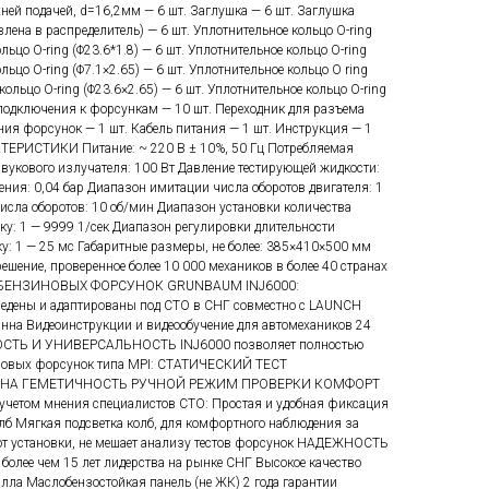
ней подачей, d=16,2мм — 6 шт. Заглушка — 6 шт. Заглушка
лена в распределитель) — 6 шт. Уплотнительное кольцо O-ring
льцо O-ring (Φ23.6*1.8) — 6 шт. Уплотнительное кольцо O-ring
льцо O-ring (Φ7.1×2.65) — 6 шт. Уплотнительное кольцо O ring
кольцо O-ring (Φ23.6×2.65) — 6 шт. Уплотнительное кольцо O-ring
 подключения к форсункам — 10 шт. Переходник для разъема
ия форсунок — 1 шт. Кабель питания — 1 шт. Инструкция — 1
КТЕРИСТИКИ Питание: ~ 220 В ± 10%, 50 Гц Потребляемая
вукового излучателя: 100 Вт Давление тестирующей жидкости:
ления: 0,04 бар Диапазон имитации числа оборотов двигателя: 1
исла оборотов: 10 об/мин Диапазон установки количества
: 1 — 9999 1/сек Диапазон регулировки длительности
: 1 — 25 мс Габаритные размеры, не более: 385×410×500 мм
 решение, проверенное более 10 000 механиков в более 40 странах
 БЕНЗИНОВЫХ ФОРСУНОК GRUNBAUM INJ6000:
ведены и адаптированы под СТО в СНГ совместно с LAUNCH
нна Видеоинструкции и видеообучение для автомехаников 24
СТЬ И УНИВЕРСАЛЬНОСТЬ INJ6000 позволяет полностью
иновых форсунок типа MPI: СТАТИЧЕСКИЙ ТЕСТ
 НА ГЕМЕТИЧНОСТЬ РУЧНОЙ РЕЖИМ ПРОВЕРКИ КОМФОРТ
четом мнения специалистов СТО: Простая и удобная фиксация
лб Мягкая подсветка колб, для комфортного наблюдения за
 от установки, не мешает анализу тестов форсунок НАДЕЖНОСТЬ
более чем 15 лет лидерства на рынке СНГ Высокое качество
лла Маслобензостойкая панель (не ЖК) 2 года гарантии