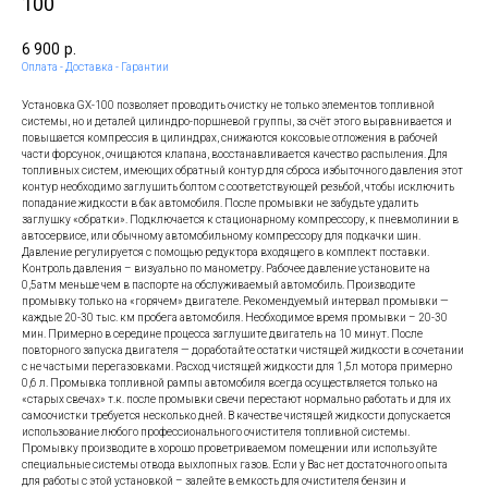
100
6 900
р.
Оплата - Доставка - Гарантии
Установка GX-100 позволяет проводить очистку не только элементов топливной
системы, но и деталей цилиндро-поршневой группы, за счёт этого выравнивается и
повышается компрессия в цилиндрах, снижаются коксовые отложения в рабочей
части форсунок, очищаются клапана, восстанавливается качество распыления. Для
топливных систем, имеющих обратный контур для сброса избыточного давления этот
контур необходимо заглушить болтом с соответствующей резьбой, чтобы исключить
попадание жидкости в бак автомобиля. После промывки не забудьте удалить
заглушку «обратки». Подключается к стационарному компрессору, к пневмолинии в
автосервисе, или обычному автомобильному компрессору для подкачки шин.
Давление регулируется с помощью редуктора входящего в комплект поставки.
Контроль давления – визуально по манометру. Рабочее давление установите на
0,5атм меньше чем в паспорте на обслуживаемый автомобиль. Производите
промывку только на «горячем» двигателе. Рекомендуемый интервал промывки —
каждые 20-30 тыс. км пробега автомобиля. Необходимое время промывки – 20-30
мин. Примерно в середине процесса заглушите двигатель на 10 минут. После
повторного запуска двигателя — доработайте остатки чистящей жидкости в сочетании
с не частыми перегазовками. Расход чистящей жидкости для 1,5л мотора примерно
0,6 л. Промывка топливной рампы автомобиля всегда осуществляется только на
«старых свечах» т.к. после промывки свечи перестают нормально работать и для их
самоочистки требуется несколько дней. В качестве чистящей жидкости допускается
использование любого профессионального очистителя топливной системы.
Промывку производите в хорошо проветриваемом помещении или используйте
специальные системы отвода выхлопных газов. Если у Вас нет достаточного опыта
для работы с этой установкой – залейте в емкость для очистителя бензин и