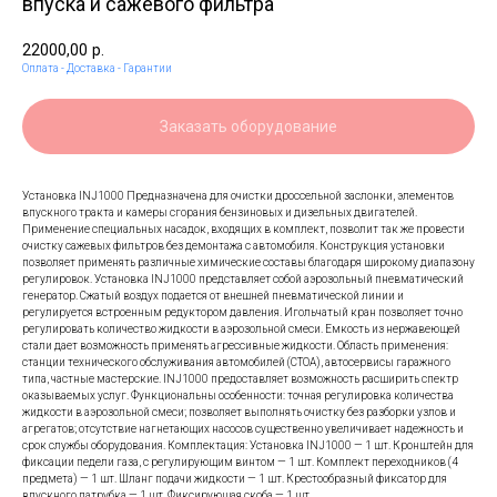
впуска и сажевого фильтра
22000,00
р.
Оплата - Доставка - Гарантии
Заказать оборудование
Установка INJ1000 Предназначена для очистки дроссельной заслонки, элементов
впускного тракта и камеры сгорания бензиновых и дизельных двигателей.
Применение специальных насадок, входящих в комплект, позволит так же провести
очистку сажевых фильтров без демонтажа с автомобиля. Конструкция установки
позволяет применять различные химические составы благодаря широкому диапазону
регулировок. Установка INJ1000 представляет собой аэрозольный пневматический
генератор. Сжатый воздух подается от внешней пневматической линии и
регулируется встроенным редуктором давления. Игольчатый кран позволяет точно
регулировать количество жидкости в аэрозольной смеси. Емкость из нержавеющей
стали дает возможность применять агрессивные жидкости. Область применения:
станции технического обслуживания автомобилей (СТОА), автосервисы гаражного
типа, частные мастерские. INJ1000 предоставляет возможность расширить спектр
оказываемых услуг. Функциональны особенности: точная регулировка количества
жидкости в аэрозольной смеси; позволяет выполнять очистку без разборки узлов и
агрегатов; отсутствие нагнетающих насосов существенно увеличивает надежность и
срок службы оборудования. Комплектация: Установка INJ1000 — 1 шт. Кронштейн для
фиксации педели газа, с регулирующим винтом — 1 шт. Комплект переходников (4
предмета) — 1 шт. Шланг подачи жидкости — 1 шт. Крестообразный фиксатор для
впускного патрубка — 1 шт. Фиксирующая скоба — 1 шт.