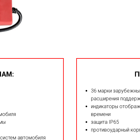
МАМ:
П
36 марки зарубежны
расширения поддер
индикаторы отображ
омобиля
времени
емы
защита IP65
противоударный кор
 систем автомобиля